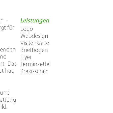
r –
Leistungen
gt für
Logo
Webdesign
Visitenkarte
ufenden
Briefbogen
und
Flyer
rt. Das
Terminzettel
t hat,
Praxisschild
 und
tattung
ild.